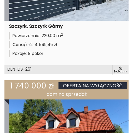
Szczyrk, Szczyrk Górny
2
Powierzchnia:
220,00 m
Cena/m2:
4 995,45 zł
Pokoje:
9 pokoi
DEN-DS-261
Notatnik
1 740 000 zł
OFERTA NA WYŁĄCZNOŚĆ
dom na sprzedaż