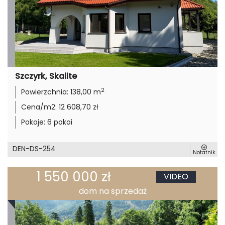
Szczyrk, Skalite
2
Powierzchnia:
138,00 m
Cena/m2:
12 608,70 zł
Pokoje:
6 pokoi
DEN-DS-254
Notatnik
1 550 000 zł
VIDEO
dom na sprzedaż