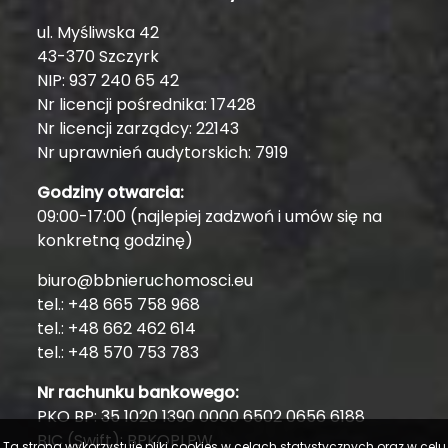
ul. Myśliwska 42
43-370 Szczyrk
NIP: 937 240 65 42
Nr licencji pośrednika: 17428
Nr licencji zarządcy: 22143
Nr uprawnień audytorskich: 7919
Godziny otwarcia:
09:00-17:00 (najlepiej zadzwoń i umów się na
konkretną godzinę)
biuro@bbnieruchomosci.eu
tel.: +48 665 758 968
tel.: +48 662 462 614
tel.: +48 570 753 783
Nr rachunku bankowego:
PKO BP: 35 1020 1390 0000 6502 0656 6188
BIC (Swift): BPKOPLPW
Ta strona wykorzystuje pliki cookies w celach statystycznych oraz w celu