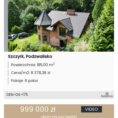
Szczyrk, Podzwalisko
2
Powierzchnia:
185,00 m
Cena/m2:
8 378,38 zł
Pokoje:
6 pokoi
DEN-DS-175
Notatnik
999 000 zł
VIDEO
dom na sprzedaż