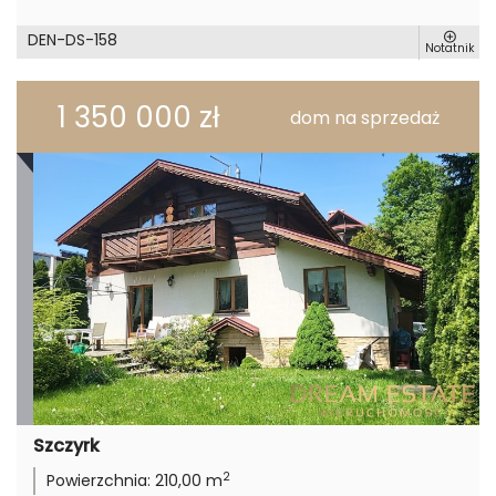
DEN-DS-158
Notatnik
1 350 000 zł
dom na sprzedaż
Szczyrk
2
Powierzchnia:
210,00 m