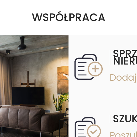
WSPÓŁPRACA
SPR
NIE
Dodaj
SZU
Poszu