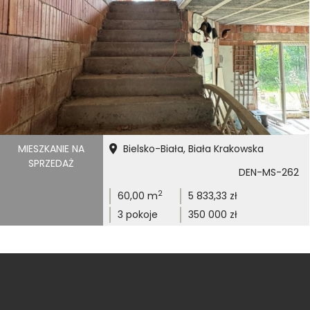
MIESZKANIE NA
Bielsko-Biała, Biała Krakowska
SPRZEDAŻ
DEN-MS-262
2
60,00 m
5 833,33 zł
3 pokoje
350 000 zł