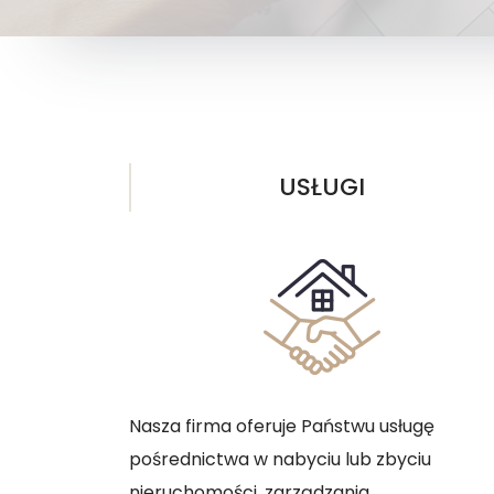
Previous
Next
USŁUGI
Nasza firma oferuje Państwu usługę
pośrednictwa w nabyciu lub zbyciu
nieruchomości, zarządzania