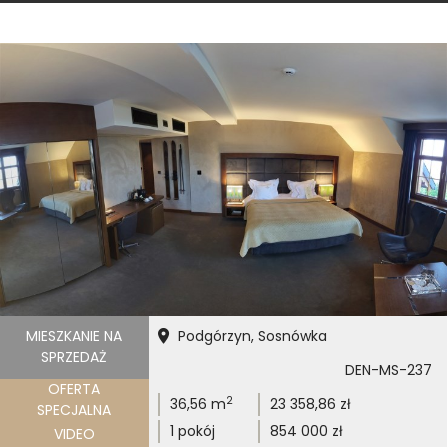
MIESZKANIE NA
Podgórzyn, Sosnówka
SPRZEDAŻ
DEN-MS-237
OFERTA
2
36,56 m
23 358,86 zł
SPECJALNA
1 pokój
854 000 zł
VIDEO