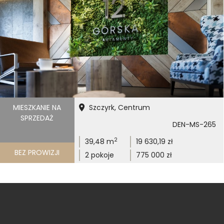
MIESZKANIE NA
Szczyrk, Centrum
SPRZEDAŻ
DEN-MS-265
2
39,48 m
19 630,19 zł
BEZ PROWIZJI
2 pokoje
775 000 zł