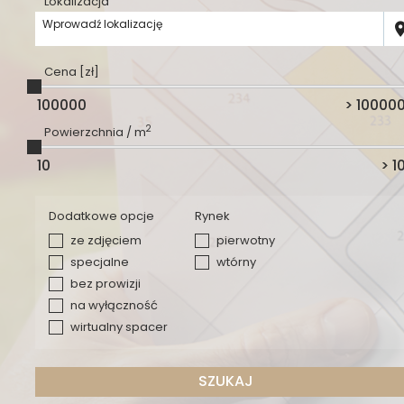
Lokalizacja
Wprowadź lokalizację
Cena [zł]
2
Powierzchnia / m
Dodatkowe opcje
Rynek
ze zdjęciem
pierwotny
specjalne
wtórny
bez prowizji
na wyłączność
wirtualny spacer
SZUKAJ