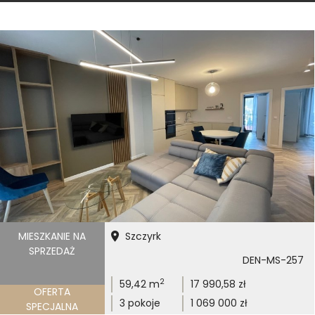
MIESZKANIE NA
Szczyrk
SPRZEDAŻ
DEN-MS-257
2
59,42 m
17 990,58 zł
OFERTA
3 pokoje
1 069 000 zł
SPECJALNA