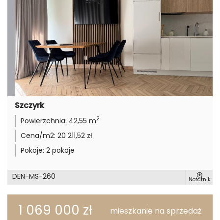
Szczyrk
2
Powierzchnia:
42,55 m
Cena/m2:
20 211,52 zł
Pokoje:
2 pokoje
DEN-MS-260
Notatnik
1 069 000 zł
mieszkanie na sprzedaż