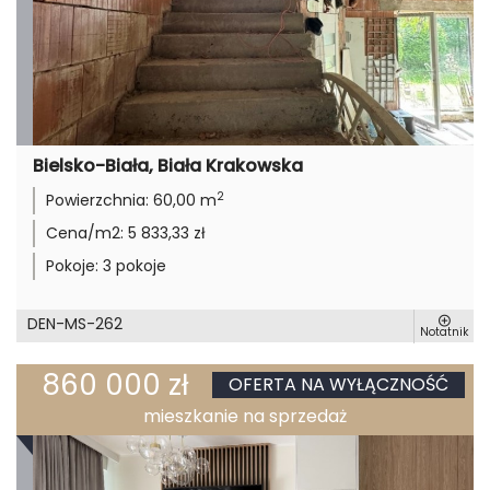
Bielsko-Biała, Biała Krakowska
2
Powierzchnia:
60,00 m
Cena/m2:
5 833,33 zł
Pokoje:
3 pokoje
DEN-MS-262
Notatnik
860 000 zł
OFERTA NA WYŁĄCZNOŚĆ
mieszkanie na sprzedaż