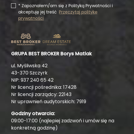
* Zapoznałem/am się z Polityką Prywatności i
akceptuję jej treść
Przeczytaj politykę
prywatności
GRUPA BEST BROKER Borys Matlak
ul. Myśliwska 42
43-370 Szczyrk
NIP: 937 240 65 42
Nr licencji pośrednika: 17428
Nr licencji zarządcy: 22143
Nr uprawnień audytorskich: 7919
Godziny otwarcia:
09:00-17:00 (najlepiej zadzwoń i umów się na
konkretną godzinę)