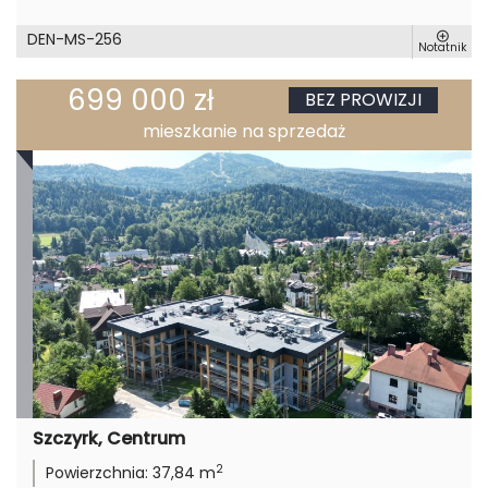
DEN-MS-256
Notatnik
699 000 zł
BEZ PROWIZJI
mieszkanie na sprzedaż
Szczyrk, Centrum
2
Powierzchnia:
37,84 m