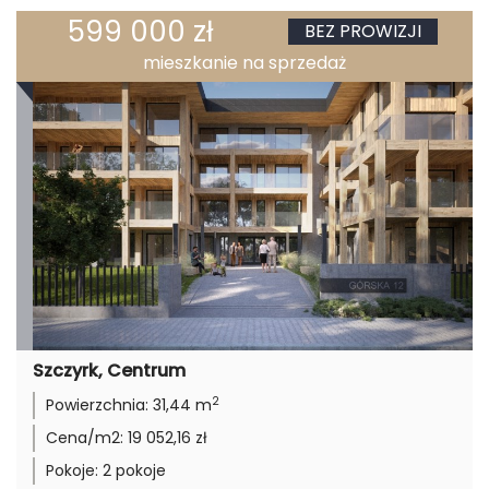
599 000 zł
BEZ PROWIZJI
mieszkanie na sprzedaż
Szczyrk, Centrum
2
Powierzchnia:
31,44 m
Cena/m2:
19 052,16 zł
Pokoje:
2 pokoje