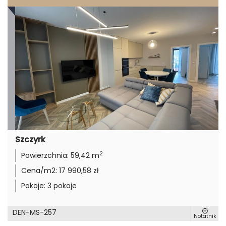
Szczyrk
2
Powierzchnia:
59,42 m
Cena/m2:
17 990,58 zł
Pokoje:
3 pokoje
DEN-MS-257
Notatnik