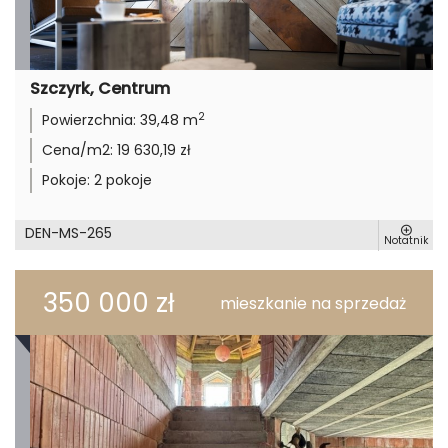
Szczyrk, Centrum
2
Powierzchnia:
39,48 m
Cena/m2:
19 630,19 zł
Pokoje:
2 pokoje
DEN-MS-265
Notatnik
350 000 zł
mieszkanie na sprzedaż