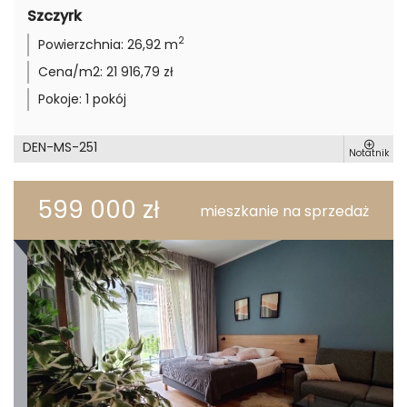
Szczyrk
2
Powierzchnia:
26,92 m
Cena/m2:
21 916,79 zł
Pokoje:
1 pokój
DEN-MS-251
Notatnik
599 000 zł
mieszkanie na sprzedaż