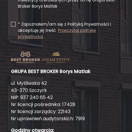
inwestycji oferowanych przez firmę Grupa Best
Broker Borys Matlak
* Zapoznałem/am się z Polityką Prywatności i
akceptuję jej treść
Przeczytaj politykę
prywatności
GRUPA BEST BROKER Borys Matlak
ul. Myśliwska 42
43-370 Szczyrk
NIP: 937 240 65 42
Nr licencji pośrednika: 17428
Nr licencji zarządcy: 22143
Nr uprawnień audytorskich: 7919
Godziny otwarcia: