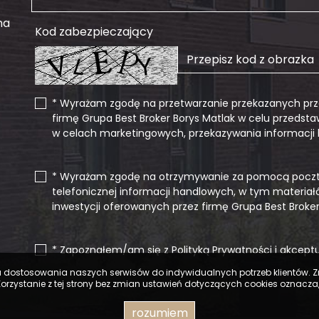
na
Kod zabezpieczający
* Wyrażam zgodę na przetwarzanie przekazanych pr
firmę Grupa Best Broker Borys Matlak w celu przedst
w celach marketingowych, przekazywania informacj
* Wyrażam zgodę na otrzymywanie za pomocą poczty 
telefonicznej informacji handlowych, w tym mater
inwestycji oferowanych przez firmę Grupa Best Broker
* Zapoznałem/am się z Polityką Prywatności i akceptuj
 celu dostosowania naszych serwisów do indywidualnych potrzeb klientów
 Korzystanie z tej strony bez zmian ustawień dotyczących cookies oznacza
rozumiem