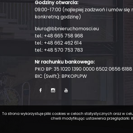
Godziny otwarcia:
09:00-17:00 (najlepiej zadzwoń i umów się 
konkretną godzinę)
biuro@bbnieruchomosci.eu
tel.: +48 665 758 968
tel.: +48 662 462 614
tel.: +48 570 753 783
Nr rachunku bankowego:
PKO BP: 35 1020 1390 0000 6502 0656 6188
BIC (Swift): BPKOPLPW
Ta strona wykorzystuje pliki cookies w celach statystycznych oraz w
chwili modyfikując ustawienia przeglądarki.