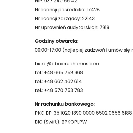
NIP: 937 240 65 42
Nr licencji pośrednika: 17428
Nr licencji zarządcy: 22143
Nr uprawnień audytorskich: 7919
Godziny otwarcia:
09:00-17:00 (najlepiej zadzwoń i umów się
biuro@bbnieruchomosci.eu
tel.: +48 665 758 968
tel.: +48 662 462 614
tel.: +48 570 753 783
Nr rachunku bankowego:
PKO BP: 35 1020 1390 0000 6502 0656 6188
BIC (Swift): BPKOPLPW