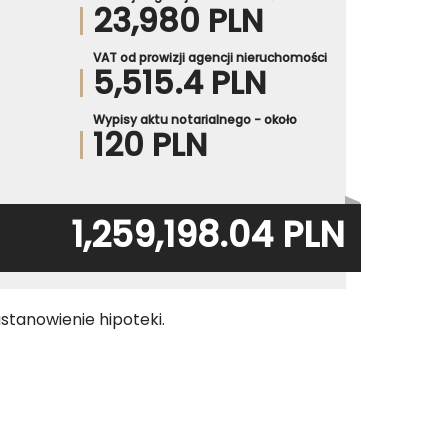
23,980 PLN
VAT od prowizji agencji nieruchomości
5,515.4 PLN
Wypisy aktu notarialnego - około
120 PLN
1,259,198.04 PLN
stanowienie hipoteki.