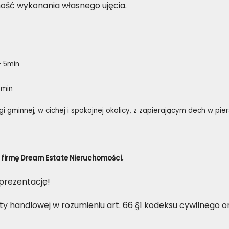
ność wykonania własnego ujęcia.
- 5min
8min
 gminnej, w cichej i spokojnej okolicy, z zapierającym dech w pie
z firmę Dream Estate Nieruchomości.
prezentację!
ty handlowej w rozumieniu art. 66 §1 kodeksu cywilnego 