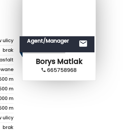
 ulicy
Agent/Manager
brak
asfalt
Borys
Matlak
dowane
665758968
 500 m
 500 m
 000 m
 500 m
 ulicy
brak