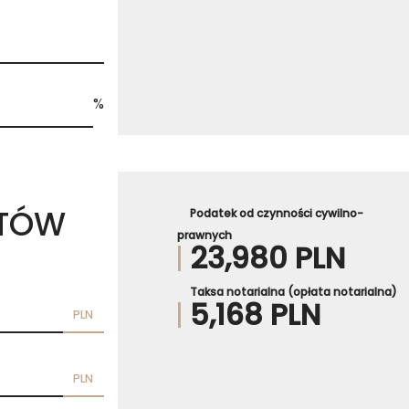
%
ZTÓW
Podatek od czynności cywilno-
prawnych
23,980 PLN
Taksa notarialna (opłata notarialna)
5,168 PLN
PLN
PLN