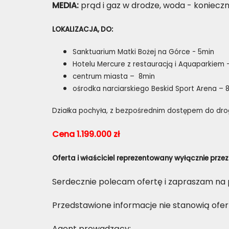
MEDIA:
prąd i gaz w drodze, woda - koniecz
LOKALIZACJA, DO:
Sanktuarium Matki Bożej na Górce - 5min
Hotelu Mercure z restauracją i Aquaparkiem 
centrum miasta – 8min
ośrodka narciarskiego Beskid Sport Arena – 
Działka pochyła, z bezpośrednim dostępem do drogi
Cena 1.199.000 zł
Oferta i właściciel reprezentowany wyłącznie prze
Serdecznie polecam ofertę i zapraszam na 
Przedstawione informacje nie stanowią ofer
Agent prowadzący: