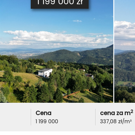
1 199 000 zł
2
Cena
cena za m
1 199 000
337,08 zł/m²