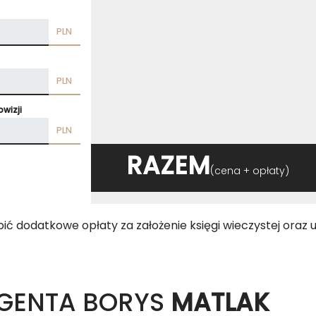
PLN
PLN
wizji
PLN
RAZEM
(cena + opłaty)
 dodatkowe opłaty za założenie księgi wieczystej oraz u
GENTA BORYS
MATLAK