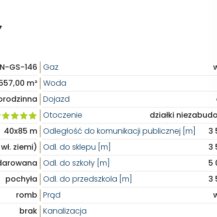
Y
N-GS-146
Gaz
w
557,00 m²
Woda
orodzinna
Dojazd
Otoczenie
działki niezabu
40x85 m
Odległość do komunikacji publicznej [m]
3
wł. ziemi)
Odl. do sklepu [m]
3
darowana
Odl. do szkoły [m]
5
pochyła
Odl. do przedszkola [m]
3
romb
Prąd
w
brak
Kanalizacja