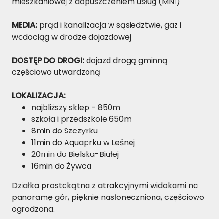
mieszkaniowej z dopuszczeniem usług (MN1)
MEDIA:
prąd i kanalizacja w sąsiedztwie, gaz i
wodociąg w drodze dojazdowej
DOSTĘP DO DROGI:
dojazd
drogą gminną
częściowo utwardzoną
LOKALIZACJA:
najbliższy sklep -
850m
szkoła i przedszkole 650m
8min do Szczyrku
11min do Aquaprku w Leśnej
20min do Bielska-Białej
16min do Żywca
Działka prostokątna z atrakcyjnymi widokami na
panoramę gór, pięknie nasłoneczniona, częściowo
ogrodzona.