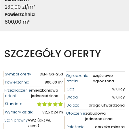
230,00 zł/m²
Powierzchnia
800,00 m²
SZCZEGÓŁY OFERTY
Symbol oferty
DEN-GS-253
Ogrodzenie
częściowo
działki
ogrodzona
Powierzchnia
800,00 m²
Gaz
w ulicy
Przeznaczenie
mieszkaniowa
działki
jednorodzinna
Woda
w ulicy
Standard
Dojazd
droga utwardzona
Wymiary działki
32,5 x 24 m
Otoczenie
zabudowa
jednorodzinna
Stan prawny
AWZ (akt wł.
ziemi)
Położenie
obrzeża miasta