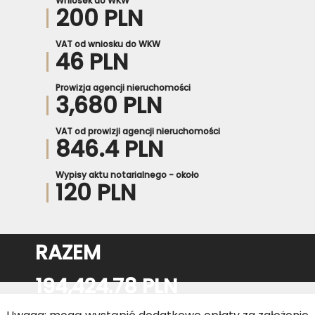
Wniosek do WKW
200 PLN
VAT od wniosku do WKW
46 PLN
Prowizja agencji nieruchomości
3,680 PLN
VAT od prowizji agencji nieruchomości
846.4 PLN
Wypisy aktu notarialnego - około
120 PLN
RAZEM
194,424.78 PLN