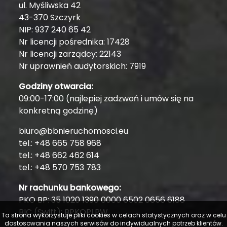
ul. Myśliwska 42
43-370 Szczyrk
NIP: 937 240 65 42
Nr licencji pośrednika: 17428
Nr licencji zarządcy: 22143
Nr uprawnień audytorskich: 7919
Godziny otwarcia:
09:00-17:00 (najlepiej zadzwoń i umów się na
konkretną godzinę)
biuro@bbnieruchomosci.eu
tel.: +48 665 758 968
tel.: +48 662 462 614
tel.: +48 570 753 783
Nr rachunku bankowego:
PKO BP: 35 1020 1390 0000 6502 0656 6188
BIC (Swift): BPKOPLPW
Ta strona wykorzystuje pliki cookies w celach statystycznych oraz w celu
dostosowania naszych serwisów do indywidualnych potrzeb klientów.