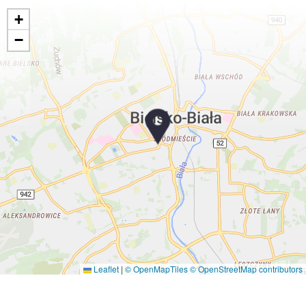
+
−
Leaflet
|
© OpenMapTiles
© OpenStreetMap contributors