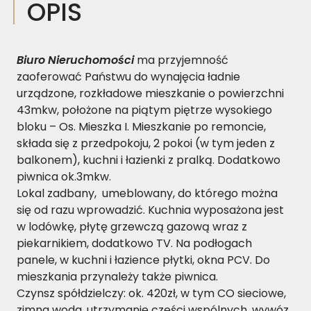
OPIS
Biuro Nieruchomości
ma przyjemność
zaoferować Państwu do wynajęcia ładnie
urządzone, rozkładowe mieszkanie o powierzchni
43mkw, położone na piątym piętrze wysokiego
bloku – Os. Mieszka I. Mieszkanie po remoncie,
składa się z przedpokoju, 2 pokoi (w tym jeden z
balkonem), kuchni i łazienki z pralką. Dodatkowo
piwnica ok.3mkw.
Lokal zadbany,
umeblowany, do którego można
się od razu wprowadzić. Kuchnia wyposażona jest
w lodówkę, płytę grzewczą gazową wraz z
piekarnikiem, dodatkowo TV. Na podłogach
panele, w kuchni i łazience płytki, okna PCV. Do
mieszkania przynależy także piwnica.
Czynsz spółdzielczy: ok. 420zł, w tym CO sieciowe,
zimna woda, utrzymanie części wspólnych, wywóz