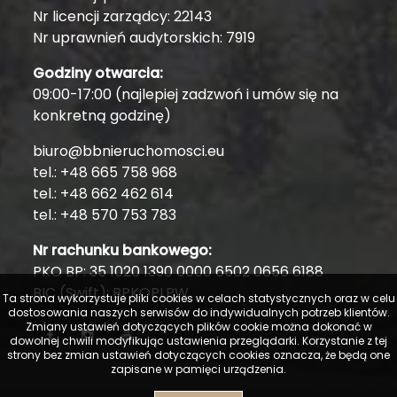
Nr licencji zarządcy: 22143
Nr uprawnień audytorskich: 7919
Godziny otwarcia:
09:00-17:00 (najlepiej zadzwoń i umów się na
konkretną godzinę)
biuro@bbnieruchomosci.eu
tel.: +48 665 758 968
tel.: +48 662 462 614
tel.: +48 570 753 783
Nr rachunku bankowego:
PKO BP: 35 1020 1390 0000 6502 0656 6188
BIC (Swift): BPKOPLPW
Ta strona wykorzystuje pliki cookies w celach statystycznych oraz w celu
dostosowania naszych serwisów do indywidualnych potrzeb klientów.
Zmiany ustawień dotyczących plików cookie można dokonać w
dowolnej chwili modyfikując ustawienia przeglądarki. Korzystanie z tej
strony bez zmian ustawień dotyczących cookies oznacza, że będą one
zapisane w pamięci urządzenia.