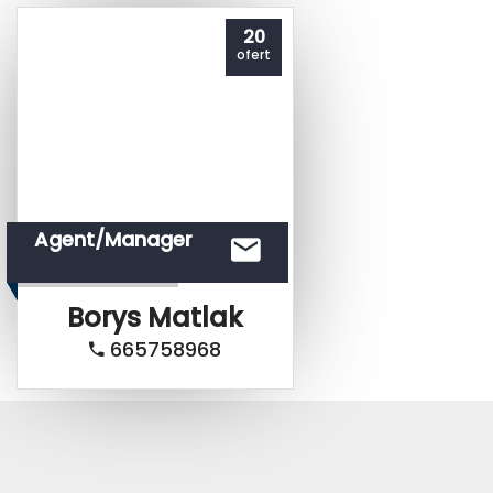
20
ofert
Agent/Manager
Borys
Matlak
665758968