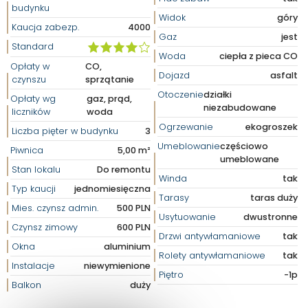
budynku
Widok
góry
Kaucja zabezp.
4000
Gaz
jest
Standard
Woda
ciepła z pieca CO
Opłaty w
CO,
Dojazd
asfalt
czynszu
sprzątanie
Otoczenie
działki
Opłaty wg
gaz, prąd,
niezabudowane
liczników
woda
Ogrzewanie
ekogroszek
Liczba pięter w budynku
3
Umeblowanie
częściowo
Piwnica
5,00 m²
umeblowane
Stan lokalu
Do remontu
Winda
tak
Typ kaucji
jednomiesięczna
Tarasy
taras duży
Mies. czynsz admin.
500 PLN
Usytuowanie
dwustronne
Czynsz zimowy
600 PLN
Drzwi antywłamaniowe
tak
Okna
aluminium
Rolety antywłamaniowe
tak
Instalacje
niewymienione
Piętro
-1p
Balkon
duży