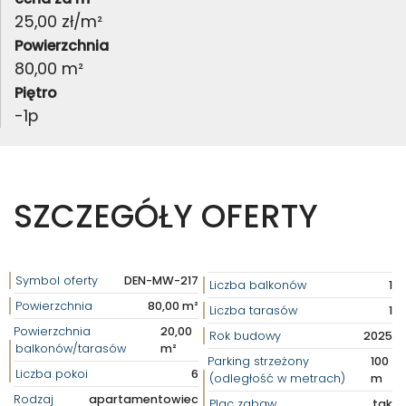
25,00 zł/m²
Powierzchnia
80,00 m²
Piętro
-1p
SZCZEGÓŁY OFERTY
Symbol oferty
DEN-MW-217
Liczba balkonów
1
Powierzchnia
80,00 m²
Liczba tarasów
1
Powierzchnia
20,00
Rok budowy
2025
balkonów/tarasów
m²
Parking strzeżony
100
Liczba pokoi
6
(odległość w metrach)
m
Rodzaj
apartamentowiec
Plac zabaw
tak