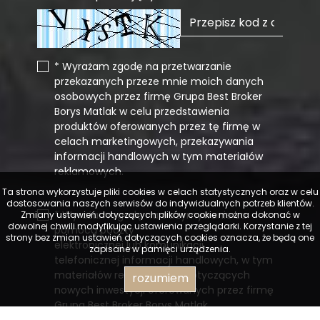
* Wyrażam zgodę na przetwarzanie
przekazanych przeze mnie moich danych
osobowych przez firmę Grupa Best Broker
Borys Matlak w celu przedstawienia
produktów oferowanych przez tę firmę w
celach marketingowych, przekazywania
informacji handlowych w tym materiałów
reklamowych.
Ta strona wykorzystuje pliki cookies w celach statystycznych oraz w celu
dostosowania naszych serwisów do indywidualnych potrzeb klientów.
* Wyrażam zgodę na otrzymywanie za
Zmiany ustawień dotyczących plików cookie można dokonać w
dowolnej chwili modyfikując ustawienia przeglądarki. Korzystanie z tej
pomocą poczty
strony bez zmian ustawień dotyczących cookies oznacza, że będą one
elektronicznej lub komunikacji
zapisane w pamięci urządzenia.
telefonicznej informacji handlowych, w tym
materiałów reklamowych dotyczących
rozumiem
nowych inwestycji oferowanych przez firmę
Grupa Best Broker Borys Matlak