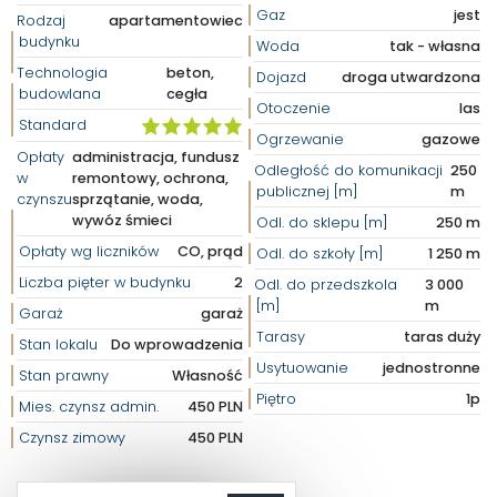
Gaz
jest
Rodzaj
apartamentowiec
budynku
Woda
tak - własna
Technologia
beton,
Dojazd
droga utwardzona
budowlana
cegła
Otoczenie
las
Standard
Ogrzewanie
gazowe
Opłaty
administracja, fundusz
Odległość do komunikacji
250
w
remontowy, ochrona,
publicznej [m]
m
czynszu
sprzątanie, woda,
wywóz śmieci
Odl. do sklepu [m]
250 m
Opłaty wg liczników
CO, prąd
Odl. do szkoły [m]
1 250 m
Liczba pięter w budynku
2
Odl. do przedszkola
3 000
[m]
m
Garaż
garaż
Tarasy
taras duży
Stan lokalu
Do wprowadzenia
Usytuowanie
jednostronne
Stan prawny
Własność
Piętro
1p
Mies. czynsz admin.
450 PLN
Czynsz zimowy
450 PLN