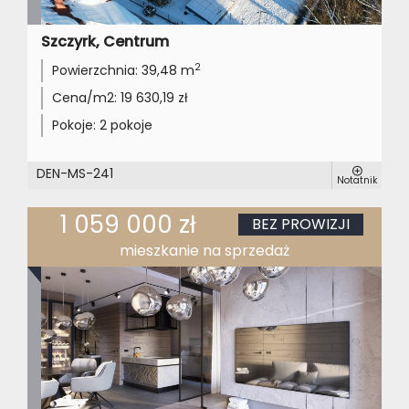
Szczyrk, Centrum
2
Powierzchnia:
39,48 m
Cena/m2:
19 630,19 zł
Pokoje:
2 pokoje
DEN-MS-241
Notatnik
1 059 000 zł
BEZ PROWIZJI
mieszkanie na sprzedaż