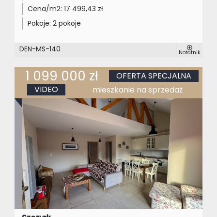
Cena/m2:
17 499,43 zł
Pokoje:
2 pokoje
DEN-MS-140
Notatnik
1 099 000 zł
OFERTA SPECJALNA
VIDEO
mieszkanie na sprzedaż