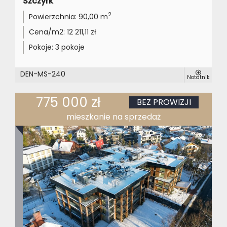
Szczyrk
2
Powierzchnia:
90,00 m
Cena/m2:
12 211,11 zł
Pokoje:
3 pokoje
DEN-MS-240
Notatnik
775 000 zł
BEZ PROWIZJI
mieszkanie na sprzedaż