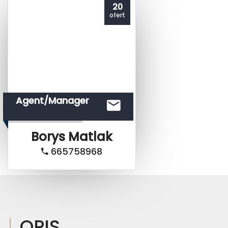
20
ofert
Agent/Manager
Borys
Matlak
665758968
OPIS