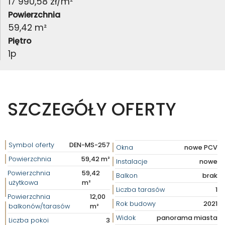
17 990,58 zł/m²
Powierzchnia
59,42 m²
Piętro
1p
SZCZEGÓŁY OFERTY
Symbol oferty
DEN-MS-257
Okna
nowe PCV
Powierzchnia
59,42 m²
Instalacje
nowe
Powierzchnia
59,42
Balkon
brak
użytkowa
m²
Liczba tarasów
1
Powierzchnia
12,00
Rok budowy
2021
balkonów/tarasów
m²
Widok
panorama miasta
Liczba pokoi
3