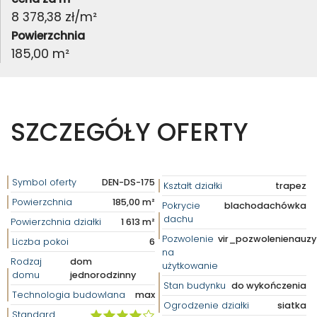
8 378,38 zł/m²
Powierzchnia
185,00 m²
SZCZEGÓŁY OFERTY
Symbol oferty
DEN-DS-175
Kształt działki
trapez
Powierzchnia
185,00 m²
Pokrycie
blachodachówka
dachu
Powierzchnia działki
1 613 m²
Pozwolenie
vir_pozwolenienauz
Liczba pokoi
6
na
Rodzaj
dom
użytkowanie
domu
jednorodzinny
Stan budynku
do wykończenia
Technologia budowlana
max
Ogrodzenie działki
siatka
Standard