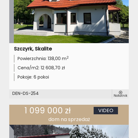
Szczyrk, Skalite
2
Powierzchnia:
138,00 m
Cena/m2:
12 608,70 zł
Pokoje:
6 pokoi
DEN-DS-254
Notatnik
1 099 000 zł
VIDEO
dom na sprzedaż