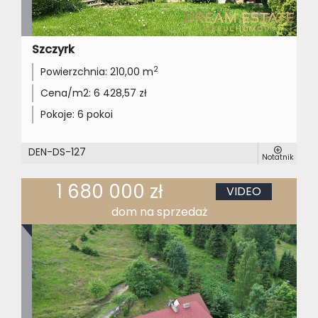
Szczyrk
2
Powierzchnia:
210,00 m
Cena/m2:
6 428,57 zł
Pokoje:
6 pokoi
DEN-DS-127
Notatnik
1 680 000 zł
VIDEO
dom na sprzedaż