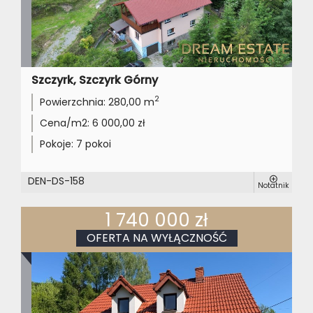
Szczyrk, Szczyrk Górny
2
Powierzchnia:
280,00 m
Cena/m2:
6 000,00 zł
Pokoje:
7 pokoi
DEN-DS-158
Notatnik
1 740 000 zł
OFERTA NA WYŁĄCZNOŚĆ
dom na sprzedaż