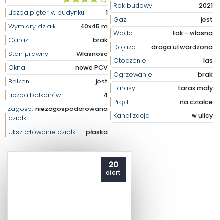
Rok budowy
2021
Liczba pięter w budynku
1
Gaz
jest
Wymiary działki
40x45 m
Woda
tak - własna
Garaż
brak
Dojazd
droga utwardzona
Stan prawny
Wlasnosc
Otoczenie
las
Okna
nowe PCV
Ogrzewanie
brak
Balkon
jest
Tarasy
taras mały
Liczba balkonów
4
Prąd
na działce
Zagosp.
niezagospodarowana
Kanalizacja
w ulicy
działki
Ukształtowanie działki
płaska
20
ofert