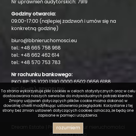
Nr uprawnień audytorskich: 7919
Godziny otwarcia:
09:00-17:00 (najlepiej zadzwoń i umów się na
konkretną godzinę)
biuro@bbnieruchomosci.eu
tel.: +48 665 758 968
tel.: +48 662 462 614
tel.: +48 570 753 783
Nr rachunku bankowego:
PKO BP: 35 1020 1390 0000 6502 0656 6188
BIC (Swift): BPKOPLPW
Ta strona wykorzystuje pliki cookies w celach statystycznych oraz w celu
dostosowania naszych serwisów do indywidualnych potrzeb klientów.
Zmiany ustawień dotyczących plików cookie można dokonać w
dowolnej chwili modyfikując ustawienia przeglądarki. Korzystanie z tej
strony bez zmian ustawień dotyczących cookies oznacza, że będą one
zapisane w pamięci urządzenia.
Dream Estate |
Program dla biur nieruchomości
rozumiem
Galactica Virgo