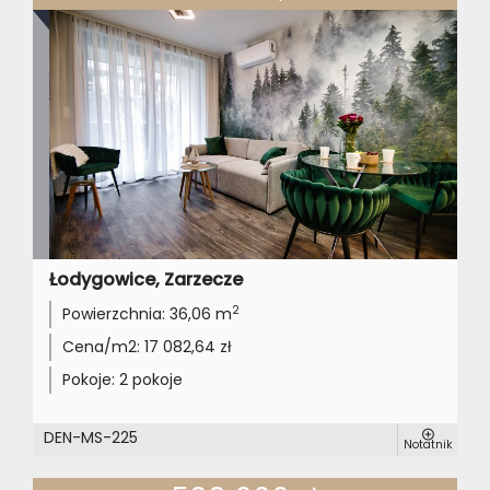
Łodygowice, Zarzecze
2
Powierzchnia:
36,06 m
Cena/m2:
17 082,64 zł
Pokoje:
2 pokoje
DEN-MS-225
Notatnik