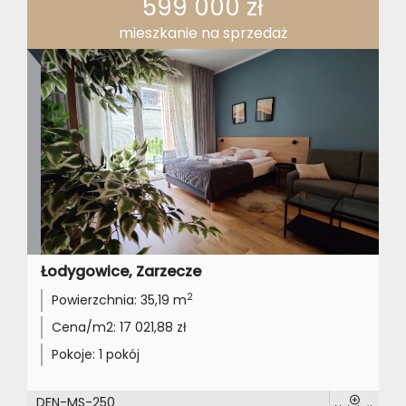
599 000 zł
mieszkanie na sprzedaż
Łodygowice, Zarzecze
2
Powierzchnia:
35,19 m
Cena/m2:
17 021,88 zł
Pokoje:
1 pokój
DEN-MS-250