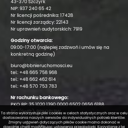
43-370 Szczyrk
NIP: 937 240 65 42
Nr licencji pośrednika: 17428
Nr licencji zarządcy: 22143
Nr uprawnień audytorskich: 7919
Godziny otwarcia:
09:00-17:00 (najlepiej zadzwoń i umów się na
konkretną godzinę)
biuro@bbnieruchomosci.eu
tel.: +48 665 758 968
tel.: +48 662 462 614
tel.: +48 570 753 783
Nr rachunku bankowego:
PKO BP: 35 1020 1390 0000 6502 0656 6188
BIC (Swift): BPKOPLPW
Ta strona wykorzystuje pliki cookies w celach statystycznych oraz w celu
dostosowania naszych serwisów do indywidualnych potrzeb klientów.
Zmiany ustawień dotyczących plików cookie można dokonać w
dowolnej chwili modyfikując ustawienia przeglądarki. Korzystanie z tej