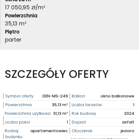
17 050,95 zł/m²
Powierzchnia
35,13 m²
Piętro
parter
SZCZEGÓŁY OFERTY
Symbol oferty
DEN-MS-249
Balkon
okno balkonowe
Powierzchnia
35,13 m²
Liczba tarasów
1
Powierzchnia użytkowa
31,13 m²
Rok budowy
2024
Liczba pokoi
1
Dojazd
asfalt
Rodzaj
apartamentowiec
Otoczenie
jezioro
budynku