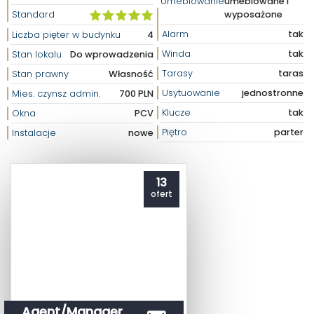
Umeblowanie
umeblowane i
Standard
wyposażone
Alarm
tak
Liczba pięter w budynku
4
Winda
tak
Stan lokalu
Do wprowadzenia
Tarasy
taras
Stan prawny
Własność
Usytuowanie
jednostronne
Mies. czynsz admin.
700 PLN
Klucze
tak
Okna
PCV
Piętro
parter
Instalacje
nowe
13
ofert
Agent/Manager