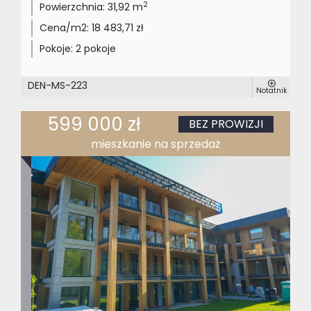
2
Powierzchnia:
31,92 m
Cena/m2:
18 483,71 zł
Pokoje:
2 pokoje
DEN-MS-223
Notatnik
599 000 zł
BEZ PROWIZJI
mieszkanie na sprzedaż