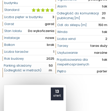
budynku
Alarm
tak
Standard
Odległość do komunikacji
20
Liczba pięter w budynku
3
publicznej [m]
m
Garaż
garaż
Odl. do sklepu [m]
150 m
Stan lokalu
Do wykończenia
Winda
tak
Instalacje
nowe
Liczba wind
2
Balkon
brak
Tarasy
taras duży
Liczba tarasów
1
Usytuowanie
narożne
Rok budowy
2025
Przystosowania dla
tak
niepełnosprawnych
Parking strzeżony
50
(odległość w metrach)
m
Piętro
parter
13
ofert