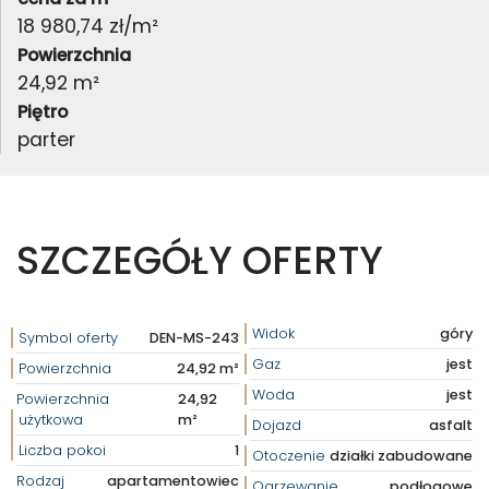
18 980,74 zł/m²
Powierzchnia
24,92 m²
Piętro
parter
SZCZEGÓŁY OFERTY
Widok
góry
Symbol oferty
DEN-MS-243
Gaz
jest
Powierzchnia
24,92 m²
Woda
jest
Powierzchnia
24,92
użytkowa
m²
Dojazd
asfalt
Liczba pokoi
1
Otoczenie
działki zabudowane
Rodzaj
apartamentowiec
Ogrzewanie
podłogowe