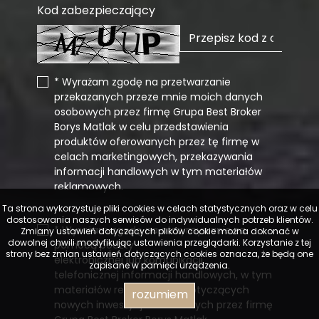
Kod zabezpieczający
* Wyrażam zgodę na przetwarzanie
przekazanych przeze mnie moich danych
osobowych przez firmę Grupa Best Broker
Borys Matlak w celu przedstawienia
produktów oferowanych przez tę firmę w
celach marketingowych, przekazywania
informacji handlowych w tym materiałów
reklamowych.
Ta strona wykorzystuje pliki cookies w celach statystycznych oraz w celu
dostosowania naszych serwisów do indywidualnych potrzeb klientów.
* Wyrażam zgodę na otrzymywanie za
Zmiany ustawień dotyczących plików cookie można dokonać w
dowolnej chwili modyfikując ustawienia przeglądarki. Korzystanie z tej
pomocą poczty
strony bez zmian ustawień dotyczących cookies oznacza, że będą one
elektronicznej lub komunikacji
zapisane w pamięci urządzenia.
telefonicznej informacji handlowych, w tym
materiałów reklamowych dotyczących
rozumiem
nowych inwestycji oferowanych przez firmę