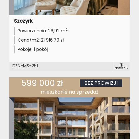
Szczyrk
2
Powierzchnia:
26,92 m
Cena/m2:
21 916,79 zł
Pokoje:
1 pokój
DEN-MS-251
Notatnik
599 000 zł
BEZ PROWIZJI
mieszkanie na sprzedaż