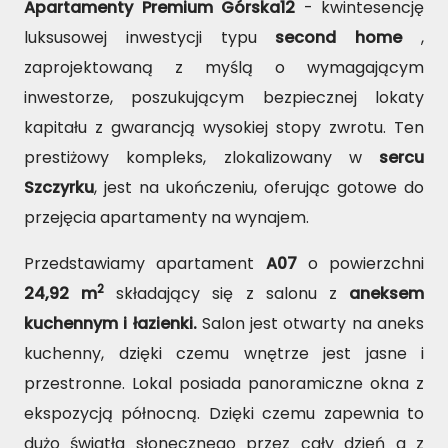
Apartamenty Premium Górska12
- kwintesencję
luksusowej inwestycji typu
second home
,
zaprojektowaną z myślą o wymagającym
inwestorze, poszukującym bezpiecznej lokaty
kapitału z gwarancją wysokiej stopy zwrotu. Ten
prestiżowy kompleks, zlokalizowany w
sercu
Szczyrku
, jest na ukończeniu, oferując gotowe do
przejęcia apartamenty na wynajem.
Przedstawiamy apartament
A07
o powierzchni
2
24,92 m
składający się z salonu z
aneksem
kuchennym i łazienki.
Salon jest otwarty na aneks
kuchenny, dzięki czemu wnętrze jest jasne i
przestronne. Lokal posiada panoramiczne okna z
ekspozycją północną. Dzięki czemu zapewnia to
dużo światła słonecznego przez cały dzień a z