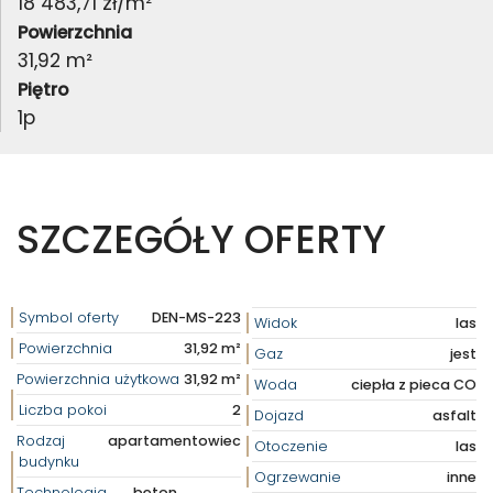
18 483,71 zł/m²
Powierzchnia
31,92 m²
Piętro
1p
SZCZEGÓŁY OFERTY
Symbol oferty
DEN-MS-223
Widok
las
Powierzchnia
31,92 m²
Gaz
jest
Powierzchnia użytkowa
31,92 m²
Woda
ciepła z pieca CO
Liczba pokoi
2
Dojazd
asfalt
Rodzaj
apartamentowiec
Otoczenie
las
budynku
Ogrzewanie
inne
Technologia
beton,