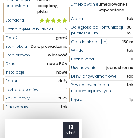
Umeblowanie
umeblowane i
budowlana
ocieplony,
wyposażone
płyta
Alarm
tak
Standard
Odległość do komunikacji
30
Liczba pięter w budynku
3
publicznej [m]
m
Garaż
garaż
Odl. do sklepu [m]
150 m
Stan lokalu
Do wprowadzenia
Winda
tak
Stan prawny
Własność
Liczba wind
3
Okna
nowe PCV
Usytuowanie
jednostronne
Instalacje
nowe
Drzwi antywłamaniowe
tak
Balkon
duży
Przystosowania dla
tak
Liczba balkonów
1
niepełnosprawnych
Rok budowy
2023
Piętro
1p
Plac zabaw
tak
13
ofert