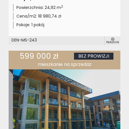
2
Powierzchnia:
24,92 m
Cena/m2:
18 980,74 zł
Pokoje:
1 pokój
DEN-MS-243
Notatnik
599 000 zł
BEZ PROWIZJI
mieszkanie na sprzedaż