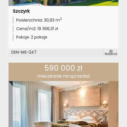
Szczyrk
2
Powierzchnia:
30,93 m
Cena/m2:
19 366,31 zł
Pokoje:
2 pokoje
DEN-MS-247
Notatnik
590 000 zł
mieszkanie na sprzedaż