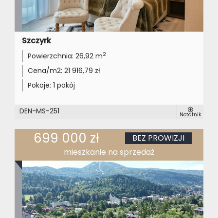
Szczyrk
2
Powierzchnia:
26,92 m
Cena/m2:
21 916,79 zł
Pokoje:
1 pokój
DEN-MS-251
Notatnik
699 000 zł
BEZ PROWIZJI
mieszkanie na sprzedaż